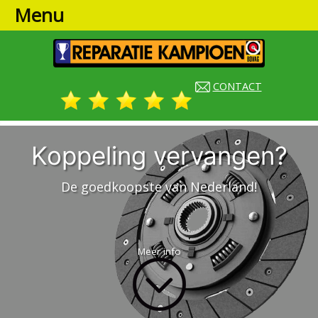
Menu
CONTACT
Koppeling vervangen?
De goedkoopste van Nederland!
Meer info