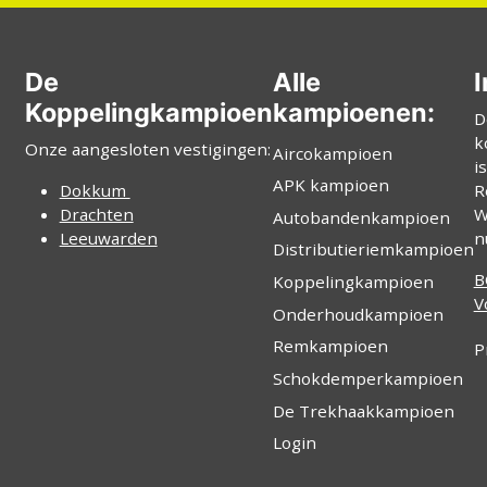
De
Alle
I
Koppelingkampioen
kampioenen:
D
k
Onze aangesloten vestigingen:
Aircokampioen
i
APK kampioen
Dokkum
R
Drachten
W
Autobandenkampioen
Leeuwarden
n
Distributieriemkampioen
B
Koppelingkampioen
V
Onderhoudkampioen
Remkampioen
P
Schokdemperkampioen
De Trekhaakkampioen
Login