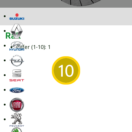
Rak
Cijfer (1-10):
1