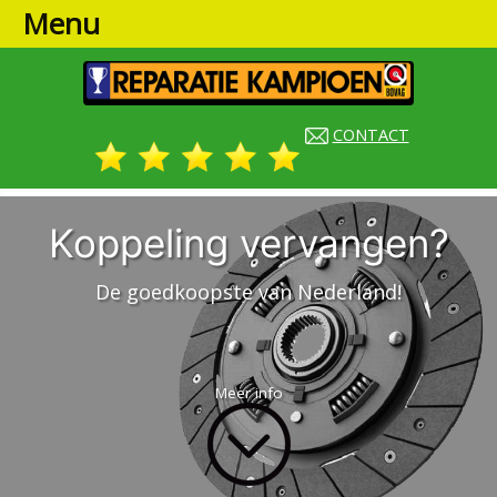
Menu
CONTACT
Koppeling vervangen?
De goedkoopste van Nederland!
Meer info