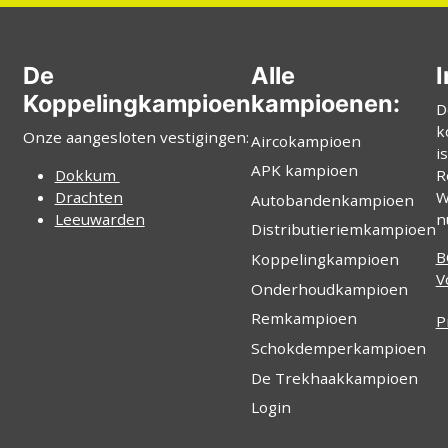
De
Alle
I
Koppelingkampioen
kampioenen:
D
k
Onze aangesloten vestigingen:
Aircokampioen
i
APK kampioen
Dokkum
R
Drachten
W
Autobandenkampioen
Leeuwarden
n
Distributieriemkampioen
B
Koppelingkampioen
V
Onderhoudkampioen
Remkampioen
P
Schokdemperkampioen
De Trekhaakkampioen
Login